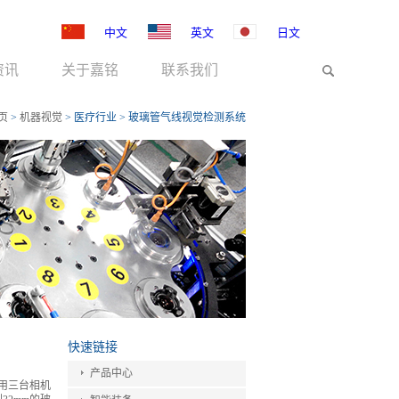
中文
英文
日文
资讯
关于嘉铭
联系我们
页
>
机器视觉
>
医疗行业
>
玻璃管气线视觉检测系统
快速链接
产品中心
用三台相机