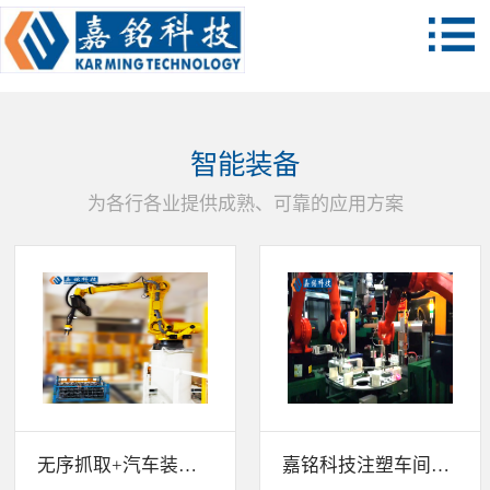
智能装备
为各行各业提供成熟、可靠的应用方案
无序抓取+汽车装备 | 汽车零部件智能上料工作站
嘉铭科技注塑车间多机器人协作智能工作站案例分享