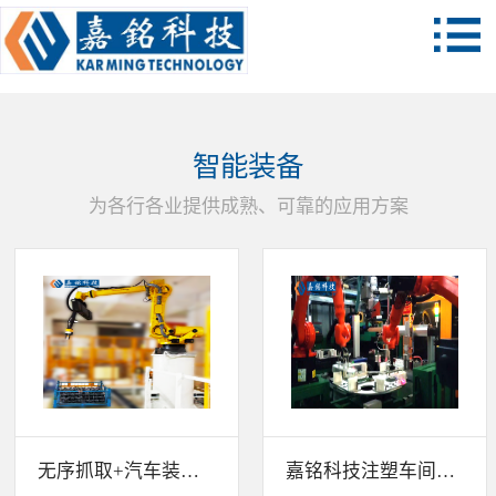
智能装备
为各行各业提供成熟、可靠的应用方案
无序抓取+汽车装备 | 汽车零部件智能上料工作站
嘉铭科技注塑车间多机器人协作智能工作站案例分享