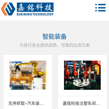
智能装备
为各行各业提供成熟、可靠的应用方案
无序抓取+汽车装备 | 汽车零部件智能上料工作站
嘉铭科技注塑车间多机器人协作智能工作站案例分享